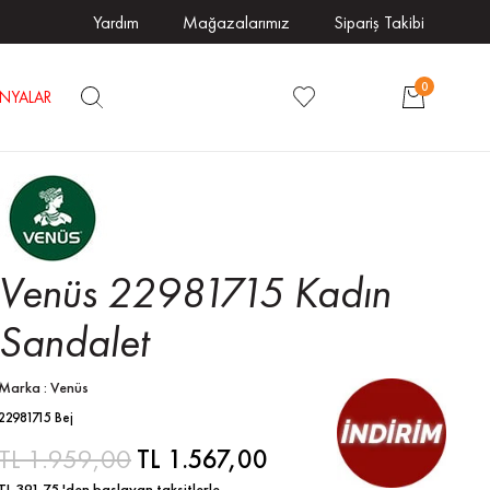
Yardım
Mağazalarımız
Sipariş Takibi
0
NYALAR
Venüs 22981715 Kadın
Sandalet
Marka
:
Venüs
22981715 Bej
TL 1.959,00
TL 1.567,00
TL 391,75
'den başlayan taksitlerle