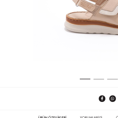
ÜRÜN ÖZELLIKLERI
YORUMLAR
(0)
Ö