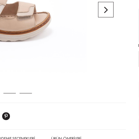
DEME SEÇENEKLERI
ÜRÜN ÖNERILERI