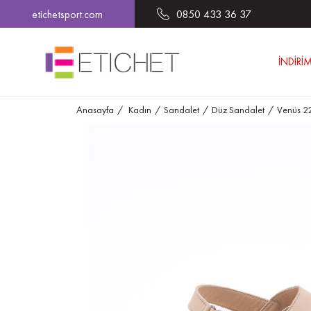
etichetsport.com
0850 433 36 37
İNDİRİ
Anasayfa
Kadın
Sandalet
Düz Sandalet
Venüs 2