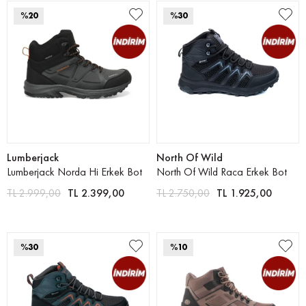
%20
%30
Lumberjack
North Of Wild
Lumberjack Norda Hi Erkek Bot
North Of Wild Raca Erkek Bot
TL 2.999,00
TL 2.399,00
TL 2.750,00
TL 1.925,00
%30
%10