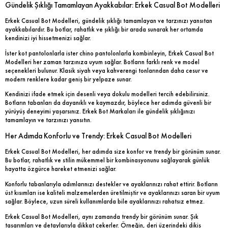
Gündelik Şıklığı Tamamlayan Ayakkabılar: Erkek Casual Bot Modelleri
Erkek Casual Bot Modelleri, gündelik şıklığı tamamlayan ve tarzınızı yansıtan
ayakkabılardır. Bu botlar, rahatlık ve şıklığı bir arada sunarak her ortamda
kendinizi iyi hissetmenizi sağlar.
İster kot pantolonlarla ister chino pantolonlarla kombinleyin, Erkek Casual Bot
Modelleri her zaman tarzınıza uyum sağlar. Botların farklı renk ve model
seçenekleri bulunur. Klasik siyah veya kahverengi tonlarından daha cesur ve
modern renklere kadar geniş bir yelpaze sunar.
Kendinizi ifade etmek için desenli veya dokulu modelleri tercih edebilirsiniz.
Botların tabanları da dayanıklı ve kaymazdır, böylece her adımda güvenli bir
yürüyüş deneyimi yaşarsınız. Erkek Bot Markaları ile gündelik şıklığınızı
tamamlayın ve tarzınızı yansıtın.
Her Adımda Konforlu ve Trendy: Erkek Casual Bot Modelleri
Erkek Casual Bot Modelleri, her adımda size konfor ve trendy bir görünüm sunar.
Bu botlar, rahatlık ve stilin mükemmel bir kombinasyonunu sağlayarak günlük
hayatta özgürce hareket etmenizi sağlar.
Konforlu tabanlarıyla adımlarınızı destekler ve ayaklarınızı rahat ettirir. Botların
üst kısımları ise kaliteli malzemelerden üretilmiştir ve ayaklarınızı saran bir uyum
sağlar. Böylece, uzun süreli kullanımlarda bile ayaklarınızı rahatsız etmez.
Erkek Casual Bot Modelleri, aynı zamanda trendy bir görünüm sunar. Şık
tasarımları ve detaylarıyla dikkat çekerler. Örneğin, deri üzerindeki dikiş