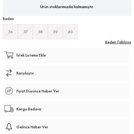
Ürün stoklarımızda kalmamıştır.
Beden
36
37
38
39
40
Beden Tablosu
İstek Listeme Ekle
Karşılaştır
Fiyat Düşünce Haber Ver
Kargo Bedava
Gelince Haber Ver